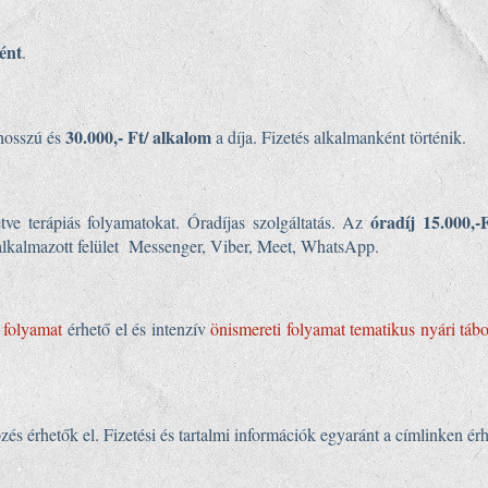
ént
.
30.000,- Ft/ alkalom
hosszú és
a díja. Fizetés alkalmanként történik.
óradíj 15.000,-
etve terápiás folyamatokat. Óradíjas szolgáltatás. Az
Az alkalmazott felület Messenger, Viber, Meet, WhatsApp.
i folyamat
érhető el és intenzív
önismereti folyamat tematikus nyári tábo
és érhetők el. Fizetési és tartalmi információk egyaránt a címlinken é