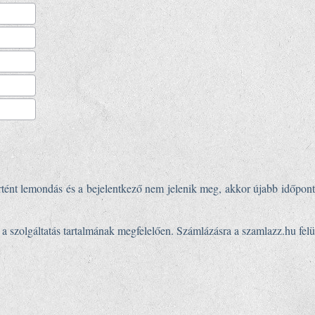
rtént lemondás és a bejelentkező nem jelenik meg, akkor újabb időpon
ki a szolgáltatás tartalmának megfelelően. Számlázásra a szamlazz.hu fe