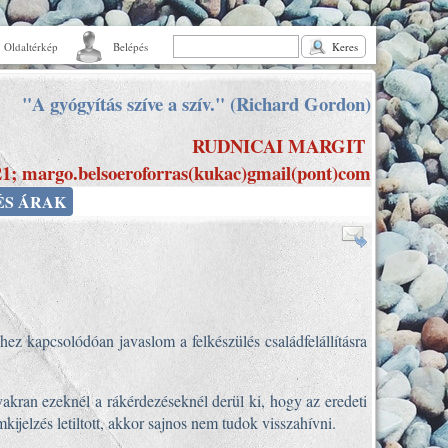
Oldaltérkép
Belépés
Keres
"A gyógyítás szíve a szív." (Richard Gordon)
RUDNICAI MARGIT
21; margo.belsoeroforras(kukac)gmail(pont)com
ÉS ÁRAK
ez kapcsolódóan javaslom a felkészülés családfelállításra
kran ezeknél a rákérdezéseknél derül ki, hogy az eredeti
ijelzés letiltott, akkor sajnos nem tudok visszahívni.