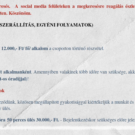
resés. A social media felületeken a megkeresésre reagálás észl
ületen. Köszönöm.
SZERÁLLÍTÁS, EGYÉNI FOLYAMATOK)
12.000,- Ft/ fő/ alkalom
k
a csoporton történő részvétel.
Ft alkalmanként
. Amennyiben valakinek több időre van szüksége, akk
t-os óradíjjal
)!
tok
ődünk, közösen megállapított gyakorisággal kiértékeljük a munkát és
y ülés.
óra 50 perces ülés 30.000,- Ft.
- Bejelentkezéskor szükséges előre jel