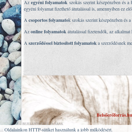
egyéni folyamatok
Az
szokás szerint készpénzben és a 
egyéni folyamat fizethető átutalással is, amennyiben ez elő
csoportos folyamato
A
k szokás szerint készpénzben és 
online folyamatok
Az
átutalással fizetendők, az alkalmat
szerződéssel biztosított folyamatok
A
a szerződésnek meg
Belsőerőforrás.h
BEJELENTKEZÉS ÉS ÁRAK
Oldalainkon HTTP-sütiket használunk a jobb működésért.