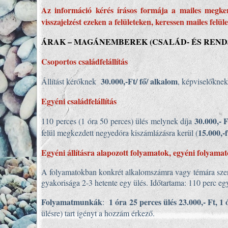
Az információ kérés írásos formája a mailes megke
visszajelzést ezeken a felületeken, keressen mailes fel
ÁRAK – MAGÁNEMBEREK (CSALÁD- ÉS REND
Csoportos családfelállítás
30.000,-Ft/ fő/ alkalom
Állítást kérőknek
, képviselőkne
Egyéni családfelállítás
30.000,- 
110 perces (1 óra 50 perces) ülés melynek díja
15.000,-f
felül megkezdett negyedóra kiszámlázásra kerül (
Egyéni állításra alapozott folyamatok, egyéni folyama
A folyamatokban konkrét alkalomszámra vagy témára szerz
gyakorisága 2-3 hetente egy ülés. Időtartama: 110 perc eg
Folyamatmunkák
1 óra 25 perces ülés 23.000,- Ft, 1 
:
ülésre) tart igényt a hozzám érkező.