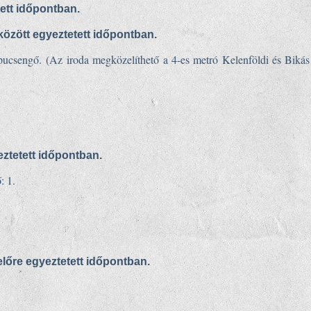
tett időpontban.
között egyeztetett időpontban.
kapucsengő.
(Az iroda megközelíthető a 4-es metró Kelenföldi és Bikás
eztetett időpontban.
ő: 1.
előre egyeztetett időpontban.