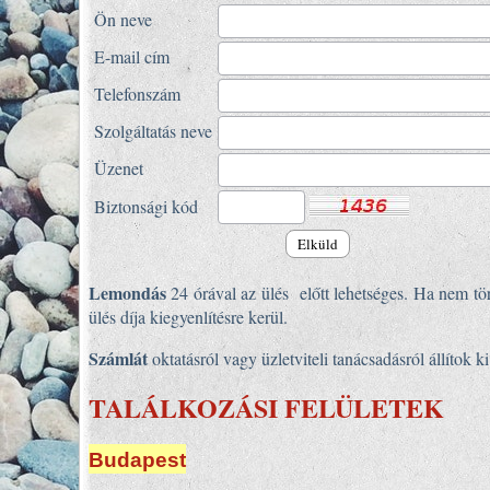
Ön neve
E-mail cím
Telefonszám
Szolgáltatás neve
Üzenet
Biztonsági kód
Lemondás
24 órával az ülés előtt lehetséges. Ha nem tö
ülés díja kiegyenlítésre kerül.
Számlát
oktatásról vagy üzletviteli tanácsadásról állítok 
TALÁLKOZÁSI FELÜLETEK
Budapest