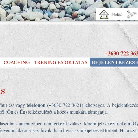
Főoldal
+3630 722 36
BEJELENTKEZÉS 
COACHING
TRÉNING ÉS OKTATÁS
ÁS
telefonon
/hu) és/ vagy
(+3630 722 3621) lehetséges. A bejelentkezésh
t fél (Ön és Én) felkészülését a közös munkára támogatja.
szolni - amennyiben nem érkezik válasz, kérem jelzze ezt nekem. Gya
venni, akkor visszahívok, ha a hívás számkijelzéssel történt. Ha a számk