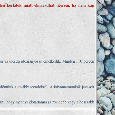
elési korlátok miatt elmaradhat. Kérem, ha nem kap
or az ülésdíj időarányosan emelkedik. Minden 110 percen
 döntünk a további teendőkről. A folyamatmunkák javasolt
ezni, hogy mennyi időtartamra (a rövidebb vagy a hosszabb