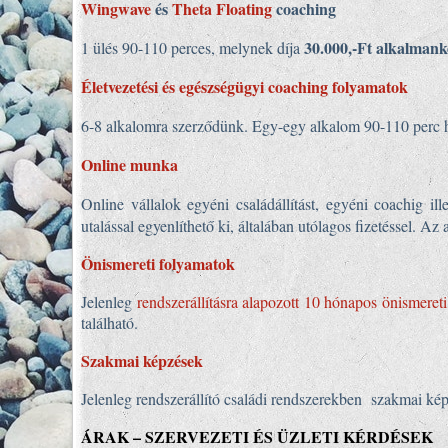
Wingwave
és
Theta Floating
coaching
30.000,-Ft alkalmank
1 ülés 90-110 perces, melynek díja
Életvezetési és egészségügyi coaching folyamatok
6-8 alkalomra szerződünk. Egy-egy alkalom 90-110 perc 
Online munka
Online vállalok egyéni családállítást, egyéni coachig ill
utalással egyenlíthető ki, általában utólagos fizetéssel. 
Önismereti folyamatok
Jelenleg
rendszerállításra alapozott 10 hónapos önismeret
található.
Szakmai képzések
Jelenleg rendszerállító családi rendszerekben szakmai képz
ÁRAK – SZERVEZETI ÉS ÜZLETI KÉRDÉSEK