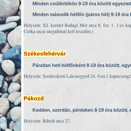
Minden csütörtökön 9-19 óra között egyezte
Minden második hétfőn (páros hét) 9-19 óra 
Helyszín: XI. kerület Ballagi Mór utca 8. fsz. 1. 1-es 
Csóka utcai megállónál kell leszállni.)
Székesfehérvár
Páratlan heti hétfőnként 8-19 óra között, egy
Helyszín: Szedreskerti Lakónegyed 24. Fszt.1 kapucseng
Pákozd
Kedden, szerdán, pénteken 8-19 óra között, 
Helyszín: Ribizli utca 27.