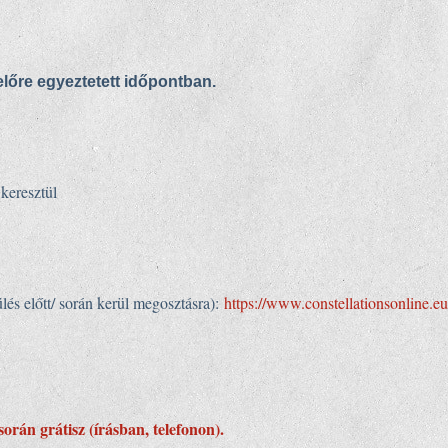
előre egyeztetett időpontban.
keresztül
ülés előtt/ során kerül megosztásra):
https://www.constellationsonline.e
során grátisz (írásban, telefonon).