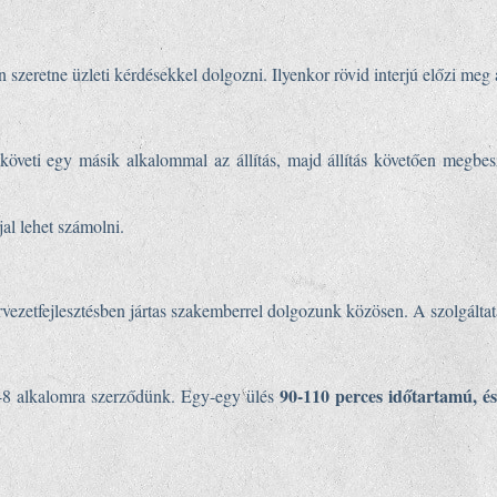
 szeretne üzleti kérdésekkel dolgozni. Ilyenkor rövid interjú előzi meg 
t követi egy másik alkalommal az állítás, majd állítás követően megbe
jal lehet számolni.
rvezetfejlesztésben jártas szakemberrel dolgozunk közösen. A szolgálta
90-110 perces időtartamú, és
6-8 alkalomra szerződünk. Egy-egy ülés