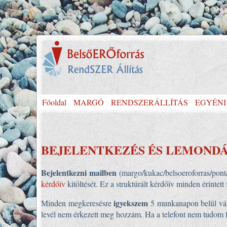
null
Főoldal
MARGÓ
RENDSZERÁLLÍTÁS
EGYÉNI
BEJELENTKEZÉS ÉS LEMOND
Bejelentkezni mailben
(margo/kukac/belsoeroforras/pont
kérdőív
kitöltését. Ez a struktúrált kérdőív minden érintet
igyekszem
Minden megkeresésre
5 munkanapon belül vála
levél nem érkezett meg hozzám. Ha a telefont nem tudom fel