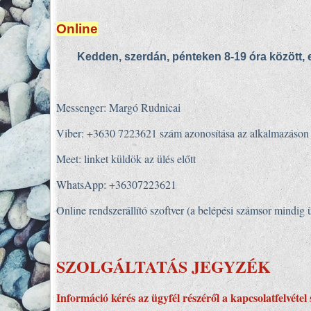
Online
Kedden, szerdán, pénteken 8-19 óra között, 
Messenger: Margó Rudnicai
Viber: +3630 7223621 szám azonosítása az alkalmazáson 
Meet: linket küldök az ülés előtt
WhatsApp: +36307223621
Online rendszerállító szoftver (a belépési számsor mindig 
SZOLGÁLTATÁS JEGYZÉK
Információ kérés az ügyfél részéről a kapcsolatfelvétel 