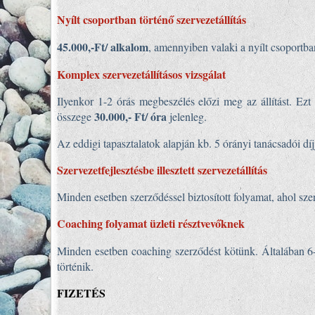
Nyílt csoportban történő
szervezetállítás
45.000,-Ft/ alkalom
, amennyiben valaki a nyílt csoportban
Komplex
szervezetállításos
vizsgálat
Ilyenkor 1-2 órás megbeszélés előzi meg az állítást. Ez
30.000,- Ft/ óra
összege
jelenleg.
Az eddigi tapasztalatok alapján kb. 5 órányi tanácsadói díj
Szervezetfejlesztésbe illesztett szervezetállítás
Minden esetben szerződéssel biztosított folyamat, ahol sze
Coaching folyamat üzleti résztvevőknek
Minden esetben coaching szerződést kötünk. Általában 
történik.
FIZETÉS