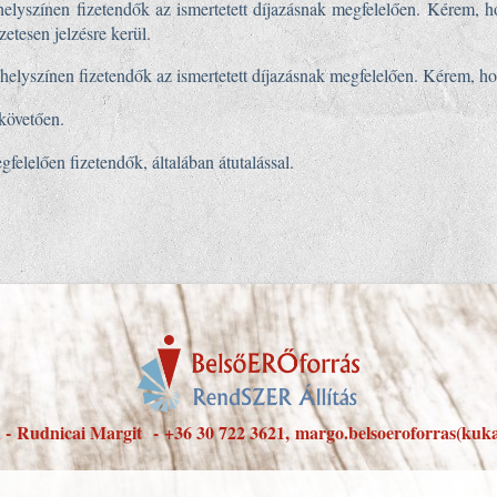
helyszínen fizetendők az ismertetett díjazásnak megfelelően. Kérem
zetesen jelzésre kerül.
a helyszínen fizetendők az ismertetett díjazásnak megfelelően. Kérem,
 követően.
felelően fizetendők, általában átutalással.
u -
Rudnicai Margit
-
+36 30 722 3621,
margo.belsoeroforras(kuk