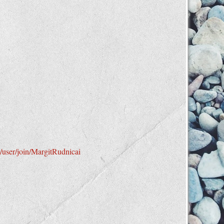
u/user/join/MargitRudnicai